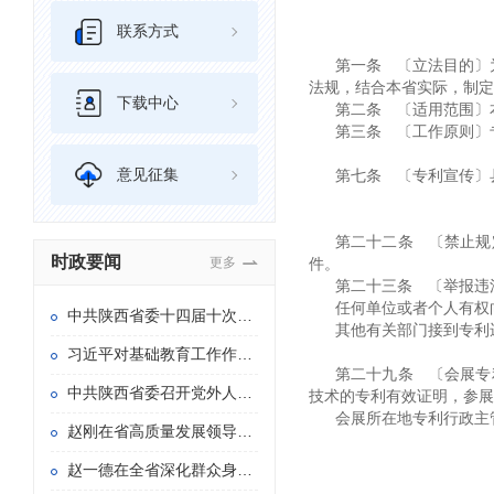
联系方式
第一条 〔立法目的〕
法规，结合本省实际，制定
下载中心
第二条 〔适用范围〕
第三条 〔工作原则〕
意见征集
第七条 〔专利宣传〕
第二十二条 〔禁止规
时政要闻
更多
件。
第二十三条 〔举报违
任何单位或者个人有权
中共陕西省委十四届十次全会在西安举行
其他有关部门接到专利
习近平对基础教育工作作出重要指示
第二十九条 〔会展专
中共陕西省委召开党外人士座谈会 赵一德主持并讲话
技术的专利有效证明，参展
会展所在地专利行政主
赵刚在省高质量发展领导小组专题会议暨省长办公会上强调 持续用力推动重点产业链群发展壮大 加快构建具有陕西特色的现代化产业体系
赵一德在全省深化群众身边不正之风和腐败问题 集中整治暨信访“三个专项”攻坚推进会上强调 持续紧抓集中整治和信访“三个专项” 以更多可感可及的实际成效造福于民 赵刚主持 徐新荣邢善萍出席