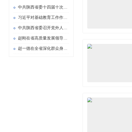
中共陕西省委十四届十次全会在西安举行
习近平对基础教育工作作出重要指示
中共陕西省委召开党外人士座谈会 赵一德主持并讲话
赵刚在省高质量发展领导小组专题会议暨省长办公会上强调 持续用力推动重点产业链群发展壮大 加快构建具有陕西特色的现代化产业体系
赵一德在全省深化群众身边不正之风和腐败问题 集中整治暨信访“三个专项”攻坚推进会上强调 持续紧抓集中整治和信访“三个专项” 以更多可感可及的实际成效造福于民 赵刚主持 徐新荣邢善萍出席