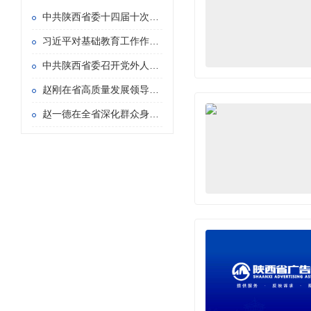
中共陕西省委十四届十次全会在西安举行
习近平对基础教育工作作出重要指示
中共陕西省委召开党外人士座谈会 赵一德主持并讲话
赵刚在省高质量发展领导小组专题会议暨省长办公会上强调 持续用力推动重点产业链群发展壮大 加快构建具有陕西特色的现代化产业体系
赵一德在全省深化群众身边不正之风和腐败问题 集中整治暨信访“三个专项”攻坚推进会上强调 持续紧抓集中整治和信访“三个专项” 以更多可感可及的实际成效造福于民 赵刚主持 徐新荣邢善萍出席