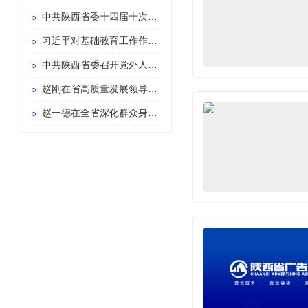
中共陕西省委十四届十次全会在西安举行
习近平对基础教育工作作出重要指示
中共陕西省委召开党外人士座谈会 赵一德主持并讲话
赵刚在省高质量发展领导小组专题会议暨省长办公会上强调 持续用力推动重点产业链群发展壮大 加快构建具有陕西特色的现代化产业体系
赵一德在全省深化群众身边不正之风和腐败问题 集中整治暨信访“三个专项”攻坚推进会上强调 持续紧抓集中整治和信访“三个专项” 以更多可感可及的实际成效造福于民 赵刚主持 徐新荣邢善萍出席