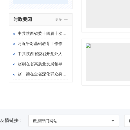
时政要闻
更多
中共陕西省委十四届十次全会在西安举行
习近平对基础教育工作作出重要指示
中共陕西省委召开党外人士座谈会 赵一德主持并讲话
赵刚在省高质量发展领导小组专题会议暨省长办公会上强调 持续用力推动重点产业链群发展壮大 加快构建具有陕西特色的现代化产业体系
赵一德在全省深化群众身边不正之风和腐败问题 集中整治暨信访“三个专项”攻坚推进会上强调 持续紧抓集中整治和信访“三个专项” 以更多可感可及的实际成效造福于民 赵刚主持 徐新荣邢善萍出席
友情链接：
政府部门网站