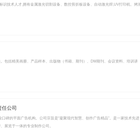
富的标识技术人才,拥有金属激光切割设备、数控剪折板设备、自动激光焊,UV打印机、烤
。包括精美画册、产品样本、出版物（书籍、期刊）、DM期刊、会议资料、培训讲
。
责任公司
业口碑的平面广告机构。公司宗旨是“凝聚现代智慧、创作广告精品”。是一家技术先进
牌、展览于一体的专业制作公司。