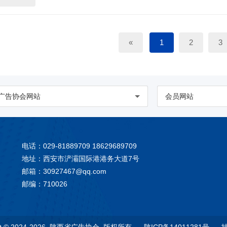
«
1
2
3
广告协会网站
会员网站
电话：029-81889709 18629689709
地址：西安市浐灞国际港港务大道7号
邮箱：
30927467@qq.com
邮编：710026