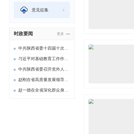
意见征集
时政要闻
更多
中共陕西省委十四届十次全会在西安举行
习近平对基础教育工作作出重要指示
中共陕西省委召开党外人士座谈会 赵一德主持并讲话
赵刚在省高质量发展领导小组专题会议暨省长办公会上强调 持续用力推动重点产业链群发展壮大 加快构建具有陕西特色的现代化产业体系
赵一德在全省深化群众身边不正之风和腐败问题 集中整治暨信访“三个专项”攻坚推进会上强调 持续紧抓集中整治和信访“三个专项” 以更多可感可及的实际成效造福于民 赵刚主持 徐新荣邢善萍出席