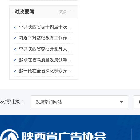
时政要闻
更多
中共陕西省委十四届十次全会在西安举行
习近平对基础教育工作作出重要指示
中共陕西省委召开党外人士座谈会 赵一德主持并讲话
赵刚在省高质量发展领导小组专题会议暨省长办公会上强调 持续用力推动重点产业链群发展壮大 加快构建具有陕西特色的现代化产业体系
赵一德在全省深化群众身边不正之风和腐败问题 集中整治暨信访“三个专项”攻坚推进会上强调 持续紧抓集中整治和信访“三个专项” 以更多可感可及的实际成效造福于民 赵刚主持 徐新荣邢善萍出席
友情链接：
政府部门网站