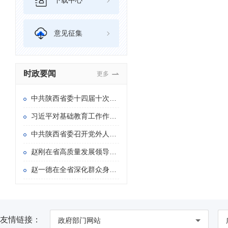
下载中心
意见征集
时政要闻
更多
中共陕西省委十四届十次全会在西安举行
习近平对基础教育工作作出重要指示
中共陕西省委召开党外人士座谈会 赵一德主持并讲话
赵刚在省高质量发展领导小组专题会议暨省长办公会上强调 持续用力推动重点产业链群发展壮大 加快构建具有陕西特色的现代化产业体系
赵一德在全省深化群众身边不正之风和腐败问题 集中整治暨信访“三个专项”攻坚推进会上强调 持续紧抓集中整治和信访“三个专项” 以更多可感可及的实际成效造福于民 赵刚主持 徐新荣邢善萍出席
友情链接：
政府部门网站